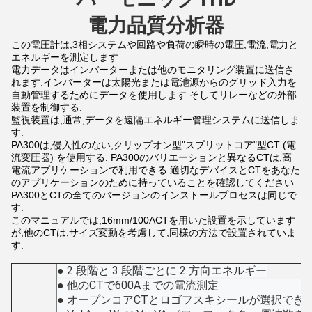
電力品質分析器
この電圧計は,3相システムや回路や負荷の瞬時の電圧,電流,電力と
エネルギーを測定します
電力データはインバーターまたは他のモニタリング装置に送信さ
れます.インバーターは太陽光または電池源からのグリッド入力を
自動管理するためにデータを使用します.そしてリレーなどの外部
装置を制御する.
監視装置は,通常,データを遠隔エネルギー管理システムに送信しま
す.
PA300は,侵入性のない,クリップオン型"スプリットコア"型CT (電
流変圧器) を使用する. PA300のバリエーションと異なるCTは,高
電流アプリケーションで利用できる.適切なデバイスとCTをあなた
のアプリケーションのために持っていることを確認してください
PA300とCTの全てのバージョンのインストールプロセスは同じで
す.
このマニュアルでは,16mm/100ACTを用いた設置を示しています
が,他のCTは,サイズ変動を考慮して,同様の方法で設置されていま
す.
● 2 段階と 3 段階ごとに 2 方向エネルギー
● 他のCTで600Aまでの電流測定
● オープンコアCTとロゴフスキシールが選択できま