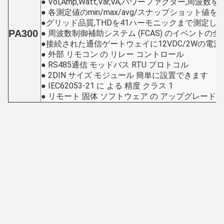
● Vol,Amp,Watt,Var,VA,パワーファクター,周
● 各測定値のmin/max/avg/スナップショット値を
●グリッド品質,THDを41ハーモニックまで測定し,
PA300
● 周波数制御補助システム (FCAS) のイベントの
●接続された通信ゲートウェイに12VDC/2Wの電源
● 外部 リモコン の リレー コントロール
● RS485通信 モッドバス RTU プロトコル
● 2DIN サイズ モジュール 簡単に設置できます
● IEC62053-21 に よる 精度 クラス 1
● リモート 固体 ソフトウェア の アップグレード が