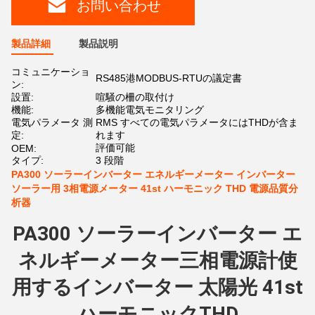
お問い合わせ
製品詳細
製品説明
コミュニケーショ
RS485港MODBUS-RTUの議定書
ン:
設置:
喧騒の柵の取付け
機能:
多機能電気モニタリング
電気パラメータ 測
RMS すべての電気パラメータにはTHDが含ま
定:
れます
評価可能
OEM:
タイプ:
3 段階
PA300 ソーラーインバーター エネルギーメーター インバーター
ソーラー用 3相電源メーター 41st ハーモニック THD 電源品質分
析器
PA300 ソーラーインバーター エ
ネルギーメーター
三相電源計
使
用する
インバーター 太陽光 41st
ハーモニック
THD