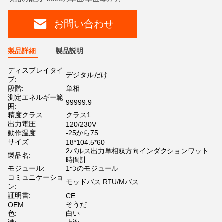
お問い合わせ
製品詳細
製品説明
ディスプレイタイ
デジタルだけ
プ:
段階:
単相
測定エネルギー範
99999.9
囲:
精度クラス:
クラス1
出力電圧:
120/230V
動作温度:
-25から75
サイズ:
18*104.5*60
2パルス出力単相双方向インダクションワット
製品名:
時間計
モジュール:
1つのモジュール
コミュニケーショ
モッドバス RTU/Mバス
ン:
証明書:
CE
そうだ
OEM:
色:
白い