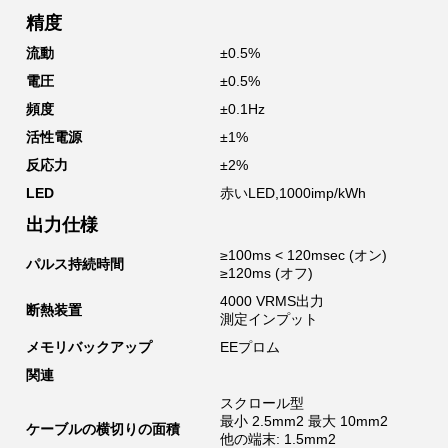
精度
流動
±0.5%
電圧
±0.5%
頻度
±0.1Hz
活性電源
±1%
反応力
±2%
LED
赤いLED,1000imp/kWh
出力仕様
≥100ms < 120msec (オン)
パルス持続時間
≥120ms (オフ)
4000 VRMS出力
断熱装置
測定インプット
メモリバックアップ
EEプロム
関連
スクロール型
最小 2.5mm2 最大 10mm2
ケーブルの横切りの面積
他の端末: 1.5mm2