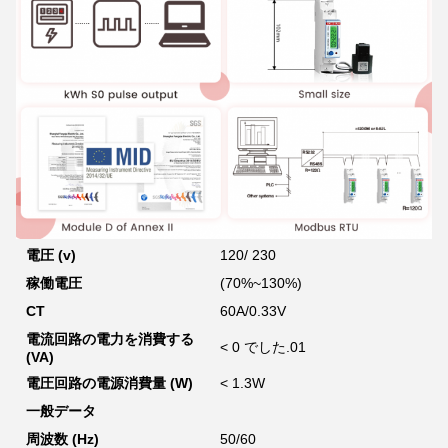
電圧 (v)
120/ 230
稼働電圧
(70%~130%)
CT
60A/0.33V
電流回路の電力を消費する
< 0 でした.01
(VA)
電圧回路の電源消費量 (W)
< 1.3W
一般データ
周波数 (Hz)
50/60