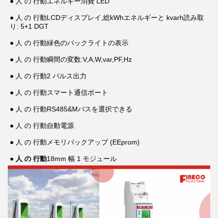
● 人 の 行動
エネルギー消費 LED
● 人 の 行動
LCDディスプレイ,総kWhエネルギーと kvarh読み取
り: 5+1 DGT
● 人 の 行動
緑色のバックライトの表示
● 人 の 行動
瞬間の変数:V,A,W,var,PF,Hz
● 人 の 行動
2 パルス出力
● 人 の 行動
スマート通信ポート
● 人 の 行動
RS485&Mバスを選択できる
● 人 の 行動
自動電源
● 人 の 行動
メモリバックアップ (EEprom)
● 人 の 行動
18mm 幅 1 モジュール