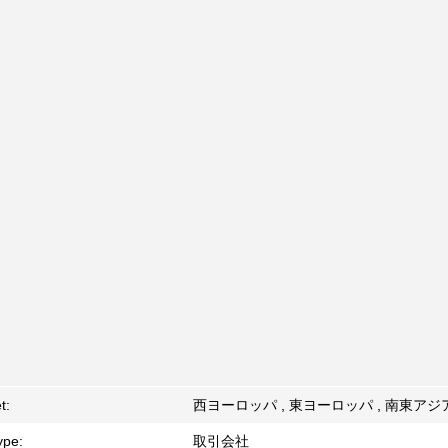
t:
西ヨーロッパ , 東ヨーロッパ , 南東アジ
ype:
取引会社