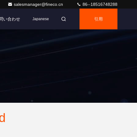
salesmanager@fineco.cn
86--18516748288
問い合わせ
引用
Japanese
td