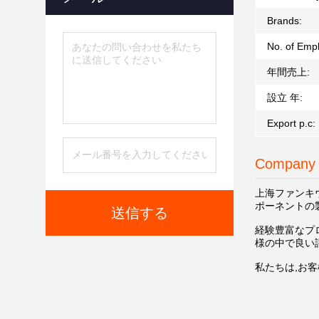
Brands:
No. of Emp
年間売上:
設立 年:
Export p.c:
Company 
上海ファンキウ電
ポーネントの
送信する
経験豊富なプ
様の中で良い評
私たちは,お