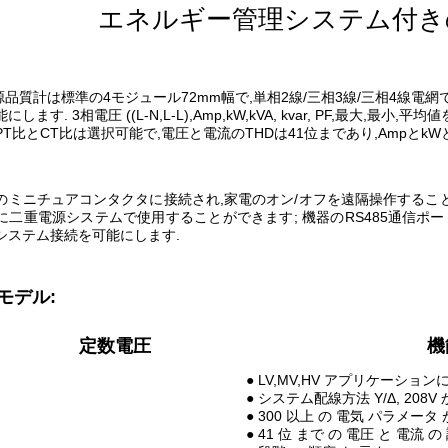
エネルギー管理システム付き
電源品質計は標準の4モジュール72mm幅で,単相2線/三相3線/三相4線電網
します. 3相電圧 ((L-N,L-L),Amp,kW,kVA, kvar, PF,最
T比とCT比は選択可能で,電圧と電流のTHDは41位まであり,AmpとkW
のミニチュアコンタクタに接続され,家電のオン/オフを遠隔操作すること
に二重電源システムで使用することができます; 機器のRS485通信ポ
システム接続を可能にします.
モデル:
定数電圧
機
● LV,MV,HV アプリケーション
● システム配線方法 Y/Δ, 208V 
● 300 以上 の 電気 パラメータ 
● 41 位 まで の 電圧 と 電流 