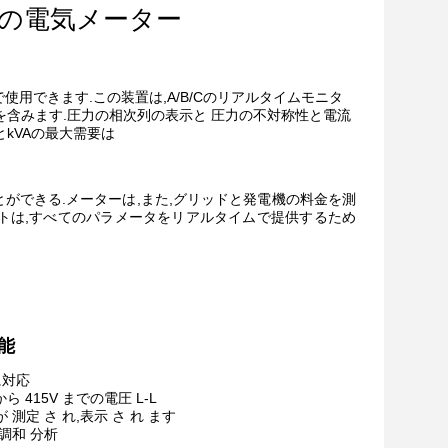
の電気メーター
で使用できます.
この装置は,A/B/Cのリアルタイムモニタ
大,最小,平均値を含みます.圧力の相次列の表示と 圧力の不対称性と電流
とkVAの最大需要は
ができる.メーターは,また,グリッドと発電機の料金を測
ートは,すべてのパラメータをリアルタイムで提供するため
能
に対応
から 415V までの電圧 L-L
が 測定 さ れ,表示 さ れ ます
の 調和 分析