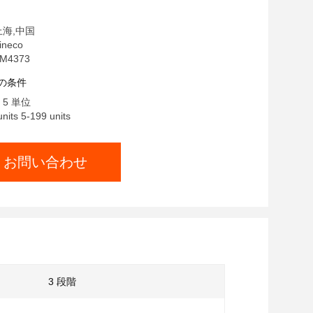
上海,中国
neco
M4373
の条件
5 単位
its 5-199 units
お問い合わせ
3 段階