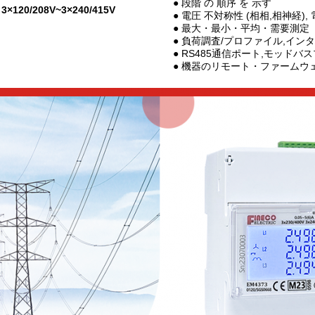
● 段階 の 順序 を 示す
3×120/208V~3×240/415V
● 電圧 不対称性 (相相,相神経),
● 最大・最小・平均・需要測定
● 負荷調査/プロファイル,イ
● RS485通信ポート,モッドバ
● 機器のリモート・ファームウ