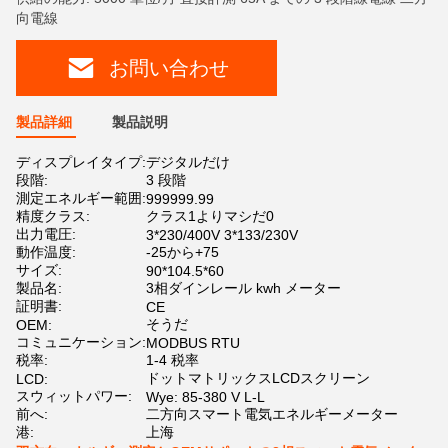
向電線
お問い合わせ
製品詳細
製品説明
ディスプレイタイプ:
デジタルだけ
段階:
3 段階
測定エネルギー範囲:
999999.99
精度クラス:
クラス1よりマシだ0
出力電圧:
3*230/400V 3*133/230V
動作温度:
-25から+75
サイズ:
90*104.5*60
製品名:
3相ダインレール kwh メーター
証明書:
CE
そうだ
OEM:
コミュニケーション:
MODBUS RTU
税率:
1-4 税率
ドットマトリックスLCDスクリーン
LCD:
スウィットパワー:
Wye: 85-380 V L-L
前へ:
二方向スマート電気エネルギーメーター
港:
上海