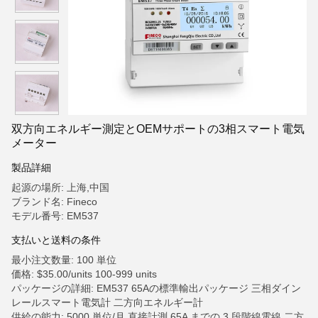
双方向エネルギー測定とOEMサポートの3相スマート電気
メーター
製品詳細
起源の場所: 上海,中国
ブランド名: Fineco
モデル番号: EM537
支払いと送料の条件
最小注文数量: 100 単位
価格: $35.00/units 100-999 units
パッケージの詳細: EM537 65Aの標準輸出パッケージ 三相ダイン
レールスマート電気計 二方向エネルギー計
供給の能力: 5000 単位/月 直接計測 65A までの 3 段階線電線 二方