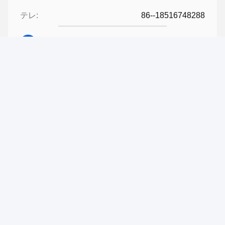
テレ:
86--18516748288
今連絡してください
メール