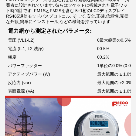
費者に設計されています. 彼らはソケットに搭載された電子ワッ
ト時間計です. FM1SとFM2Sを含む.5+1桁のLCDディスプレイ
RS485通信モッドバスプロトコル. そして,安全,正確,信頼性,完璧
な外観,簡単にインストール,などの機能を持っています.
電力網から測定されたパラメータ:
電圧 (VL1-L2)
0最大範囲の0.5%
電流 (IL1,IL2,洗浄)
00.5%
頻度
00.2%
パワーファクター
1単位の0.0% (0.01)
アクティブパワー (W)
最大範囲の ± 1.0%
反応力 (var)
最大範囲の ±2.0%
表面電源 (VA)
最大範囲の ± 1.0%