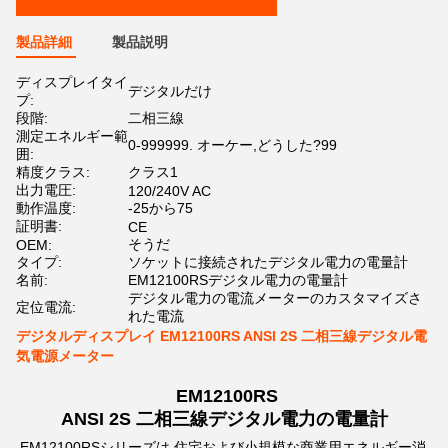
製品詳細
製品説明
ディスプレイタイ
デジタルだけ
プ:
段階:
二相三線
測定エネルギー範
0-999999. オーケー,どうした?99
囲:
精度クラス:
クラス1
出力電圧:
120/240V AC
動作温度:
-25から75
証明書:
CE
そうだ
OEM:
タイプ:
ソケットに接続されたデジタル電力の電量計
名前:
EM12100RSデジタル電力の電量計
デジタル電力の電流メーターのカスタマイズさ
定位電流:
れた電流
デジタルディスプレイ EM12100RS ANSI 2S 二相三線デジタル電
気電源メーター
EM12100RS
ANSI 2S 二相三線デジタル電力の電量計
EM12100RSシリーズは,住宅および小規模な商業用エネルギー消