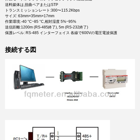
送料媒体は,扭曲ペアまたはSTP
トランスミッションレート:300〜115.2Kbps
サイズ: 63mm×35mm×17mm
作業環境:-40 °C~85 °C,相対湿度 5%~95%
送信距離:1200m (RS-485終了), 5m (RS-232終了)
保護レベル: RS-485 インターフェイス 各線で600Vの電圧電波保護
接続する
図