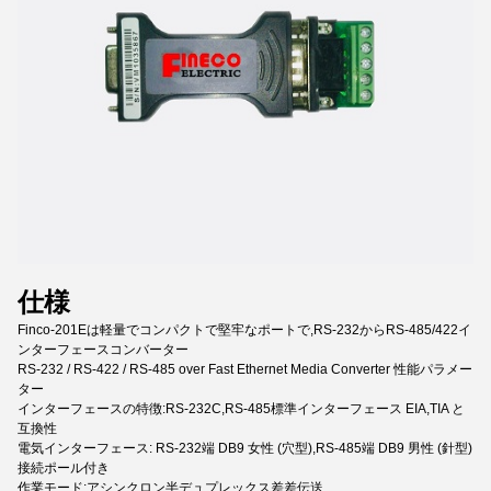
仕様
Finco-201Eは軽量でコンパクトで堅牢なポートで,RS-232からRS-485/422イ
ンターフェースコンバーター
RS-232 / RS-422 / RS-485 over Fast Ethernet Media Converter 性能パラメー
ター
インターフェースの特徴:RS-232C,RS-485標準インターフェース EIA,TIA と
互換性
電気インターフェース: RS-232端 DB9 女性 (穴型),RS-485端 DB9 男性 (針型)
接続ポール付き
作業モード:アシンクロン半デュプレックス差差伝送