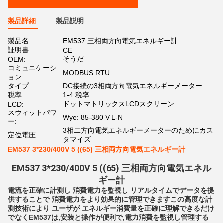
製品詳細
製品説明
製品名:
EM537 三相両方向電気エネルギー計
証明書:
CE
そうだ
OEM:
コミュニケーシ
MODBUS RTU
ョン:
タイプ:
DC接続の3相両方向電気エネルギーメーター
税率:
1-4 税率
ドットマトリックスLCDスクリーン
LCD:
スウィットパワ
Wye: 85-380 V L-N
ー:
3相二方向電気エネルギーメーターのためにカス
定位電圧:
タマイズ
EM537 3*230/400V 5 ((65) 三相両方向電気エネルギー計
EM537 3*230/400V 5 ((65) 三相両方向電気エネル
ギー計
電流を正確に計測し 消費電力を監視し リアルタイムでデータを提
供することで 消費電力をより効果的に管理できますこの高度な計
測技術により ユーザが エネルギー消費量を正確に理解できるだけ
でなくEM537は,安装と操作が便利で,電力消費を監視し管理する