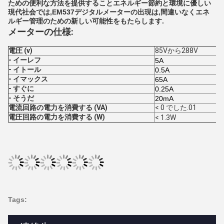
ための便利な方法を提供することエネルギー節約と環境に優しい
現代社会では,EM537デジタルメーターの出現は,間違いなくエネ
ルギー管理のための新しい可能性をもたらします.
メーターの仕様:
電圧 (v)
85Vから288V
- イーレフ
5A
- イトール
0.5A
- イマックス
65A
- すぐに
0.25A
- そうだ
20mA
電流回路の電力を消費する (VA)
< 0 でした.01
電圧回路の電力を消費する (W)
< 1.3W