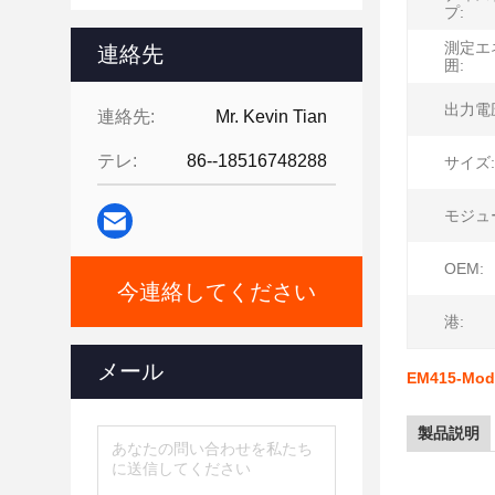
プ:
測定エ
連絡先
囲:
出力電
連絡先:
Mr. Kevin Tian
テレ:
86--18516748288
サイズ:
モジュ
OEM:
今連絡してください
港:
メール
EM415-
製品説明