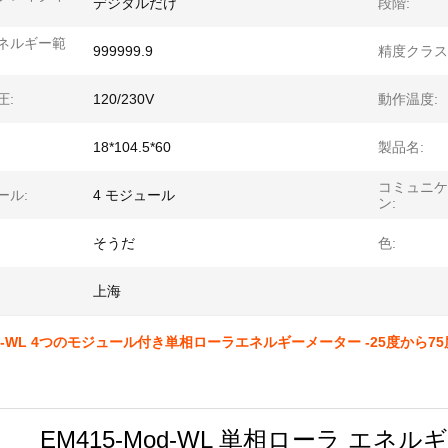
デジタルだけ
段階:
ネルギー範
999999.9
精度クラス
圧:
120/230V
動作温度:
18*104.5*60
製品名:
コミュニケ
ール:
4 モジュール
ン:
そうだ
色:
上海
Mod-WL 4つのモジュール付き単相ローラエネルギーメーター -25度から7
EM415-Mod-WL 単相ローラ エネル