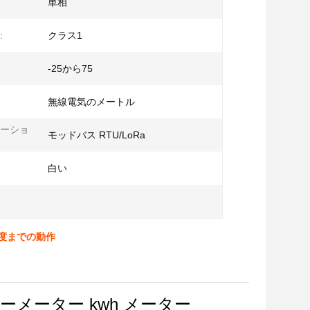
単相
:
クラス1
-25から75
無線電気のメートル
ーショ
モッドバス RTU/LoRa
白い
5度までの動作
ギーメーター kwh メーター