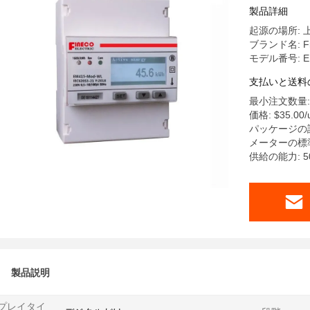
製品詳細
起源の場所: 
ブランド名: Fi
モデル番号: EM
支払いと送料
最小注文数量: 
価格: $35.00/u
パッケージの詳細
メーターの標
供給の能力: 5
製品説明
プレイタイ