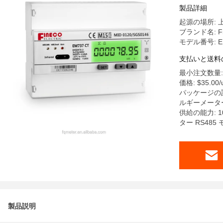
製品詳細
起源の場所: 
ブランド名: Fi
モデル番号: EM
支払いと送料
最小注文数量: 
価格: $35.00/u
パッケージの詳細
ルギーメーター
供給の能力: 
ター RS485
製品説明