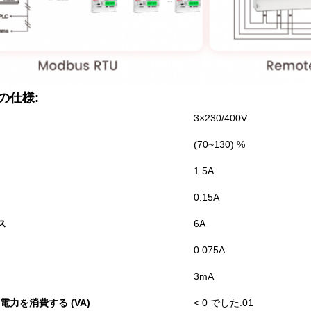
の仕様:
3×230/400V
(70~130) %
1.5A
0.15A
ス
6A
0.075A
3mA
電力を消費する (VA)
< 0 でした.01