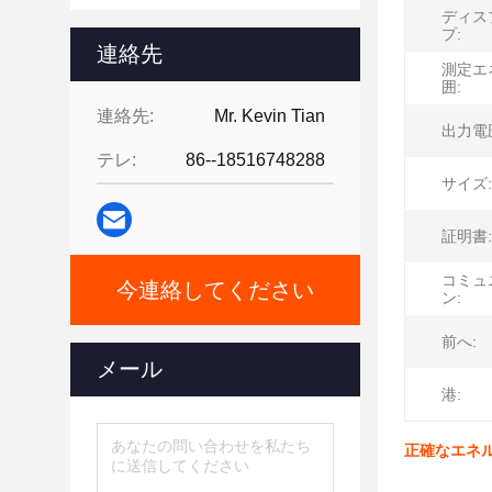
ディス
プ:
連絡先
測定エ
囲:
連絡先:
Mr. Kevin Tian
出力電
テレ:
86--18516748288
サイズ:
証明書:
コミュ
今連絡してください
ン:
前へ:
メール
港:
正確なエネルギ