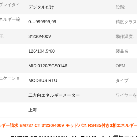
プレイタイ
デジタルだけ
段階:
ネルギー範
0---999999,99
精度クラス
圧:
3*230/400V
動作温度:
126*104,5*60
製品名:
MID 0120/SGS0146
OEM:
ニケーショ
MODBUS RTU
タイプ:
二方向エネルギーメーター
ワイヤーを
上海
ー請求 EM737 CT 3*230/400V モッドバス RS485付き3相エネル