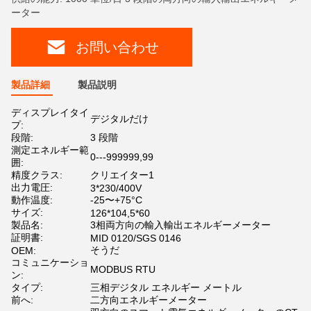
ーター
お問い合わせ
製品詳細
製品説明
ディスプレイタイ
デジタルだけ
プ:
段階:
3 段階
測定エネルギー範
0---999999,99
囲:
精度クラス:
クリエイター1
出力電圧:
3*230/400V
動作温度:
-25〜+75°C
サイズ:
126*104,5*60
製品名:
3相両方向の輸入輸出エネルギーメーター
証明書:
MID 0120/SGS 0146
そうだ
OEM:
コミュニケーショ
MODBUS RTU
ン:
タイプ:
三相デジタル エネルギー メートル
前へ:
二方向エネルギーメーター