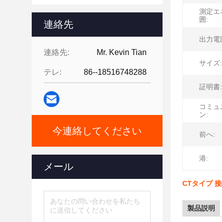
測定エ
囲:
連絡先
出力電
連絡先:
Mr. Kevin Tian
サイズ:
テレ:
86--18516748288
証明書:
コミュ
ン:
今連絡してください
前へ:
港:
メール
CTタイプ 
製品説明