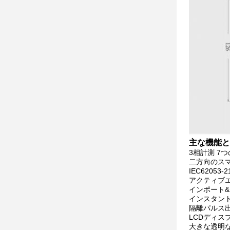
主な機能と
3相計測 7つ
二方向のス
IEC62053-2
アクティブ
インポート
インスタント
隔離パルス出力 
LCDディス
大きな透明