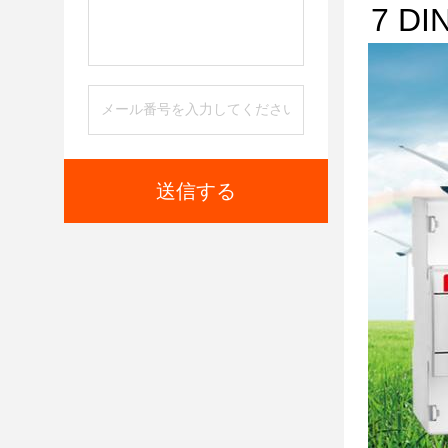
7 
送信する