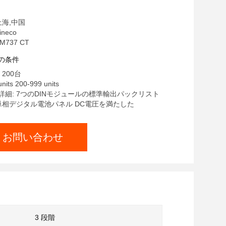
上海,中国
neco
737 CT
の条件
200台
nits 200-999 units
詳細: 7つのDINモジュールの標準輸出パックリスト
 単相デジタル電池パネル DC電圧を満たした
お問い合わせ
3 段階