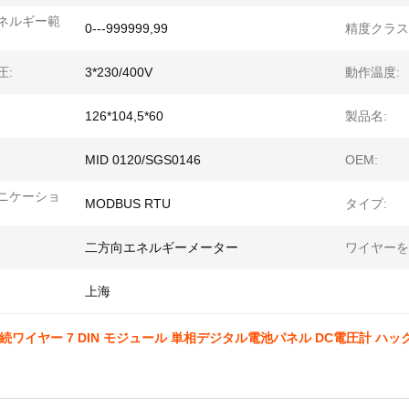
ネルギー範
0---999999,99
精度クラス
圧:
3*230/400V
動作温度:
126*104,5*60
製品名:
MID 0120/SGS0146
OEM:
ニケーショ
MODBUS RTU
タイプ:
二方向エネルギーメーター
ワイヤーを
上海
接続ワイヤー 7 DIN モジュール 単相デジタル電池パネル DC電圧計 ハッ