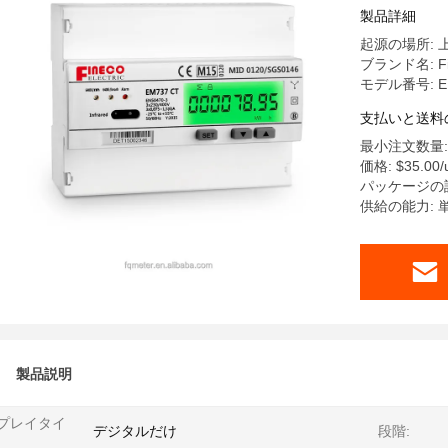
製品詳細
起源の場所: 
ブランド名: Fi
モデル番号: EM
支払いと送料
最小注文数量: 
価格: $35.00/u
パッケージの
供給の能力:
製品説明
プレイタイ
デジタルだけ
段階: