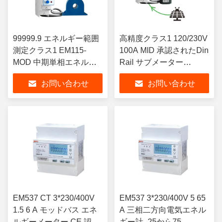
99999.9 エネルギー範囲
高精度クラス1 120/230V
測定クラス1 EM115-
100A MID 承認されたDin
MOD 中期単相エネルギ
Rail サブメーター
ーモニター
RS485-スマートエネル
お問い合わせ
お問い合わせ
ギーメーター
EM537 CT 3*230/400V
EM537 3*230/400V 5 65
1.5 6 A モッドバス エネ
A 三相二方向電気エネル
ルギーメーター CE 認証
ギー計 -25から75