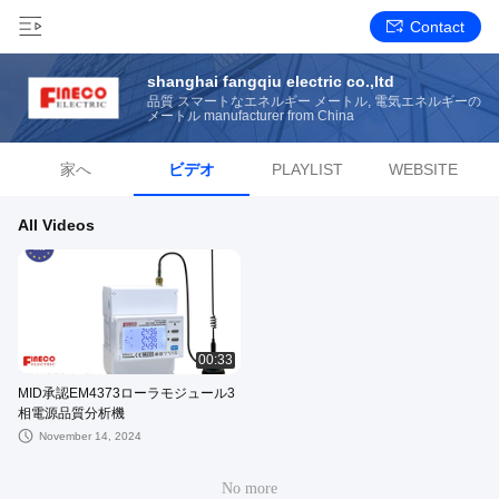
Contact
shanghai fangqiu electric co.,ltd
品質 スマートなエネルギー メートル, 電気エネルギーの
メートル manufacturer from China
家へ
ビデオ
PLAYLIST
WEBSITE
All Videos
00:33
MID承認EM4373ローラモジュール3
相電源品質分析機
November 14, 2024
No more